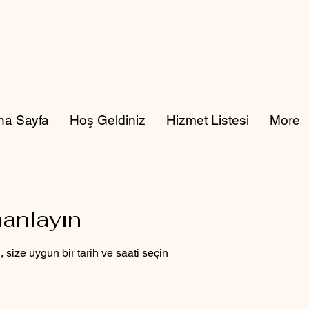
na Sayfa
Hoş Geldiniz
Hizmet Listesi
More
manlayın
size uygun bir tarih ve saati seçin