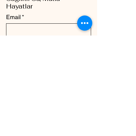
Hayatlar
Email
*
Yes, subscribe me to your 
newsletter.
*
Subscribe
Gizlilik Politikası
Erişilebilirlik Bildirimi
Gönderim Politikası
Şart ve Koşullar
İade Politikası
© 2035 by ersa. Powered and
secured by
Wix